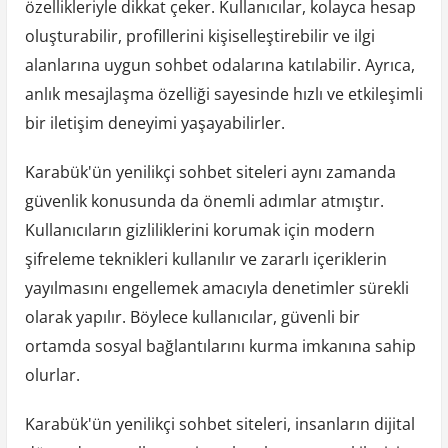
özellikleriyle dikkat çeker. Kullanıcılar, kolayca hesap
oluşturabilir, profillerini kişiselleştirebilir ve ilgi
alanlarına uygun sohbet odalarına katılabilir. Ayrıca,
anlık mesajlaşma özelliği sayesinde hızlı ve etkileşimli
bir iletişim deneyimi yaşayabilirler.
Karabük'ün yenilikçi sohbet siteleri aynı zamanda
güvenlik konusunda da önemli adımlar atmıştır.
Kullanıcıların gizliliklerini korumak için modern
şifreleme teknikleri kullanılır ve zararlı içeriklerin
yayılmasını engellemek amacıyla denetimler sürekli
olarak yapılır. Böylece kullanıcılar, güvenli bir
ortamda sosyal bağlantılarını kurma imkanına sahip
olurlar.
Karabük'ün yenilikçi sohbet siteleri, insanların dijital