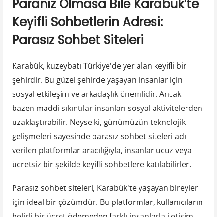
Paranız Olmasa Bile Karabük’te
Keyifli Sohbetlerin Adresi:
Parasız Sohbet Siteleri
Karabük, kuzeybatı Türkiye'de yer alan keyifli bir
şehirdir. Bu güzel şehirde yaşayan insanlar için
sosyal etkileşim ve arkadaşlık önemlidir. Ancak
bazen maddi sıkıntılar insanları sosyal aktivitelerden
uzaklaştırabilir. Neyse ki, günümüzün teknolojik
gelişmeleri sayesinde parasız sohbet siteleri adı
verilen platformlar aracılığıyla, insanlar ucuz veya
ücretsiz bir şekilde keyifli sohbetlere katılabilirler.
Parasız sohbet siteleri, Karabük'te yaşayan bireyler
için ideal bir çözümdür. Bu platformlar, kullanıcıların
belirli bir ücret ödemeden farklı insanlarla iletişim