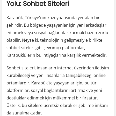
Yolu: Sohbet Siteleri
Karabük, Türkiye'nin kuzeybatısında yer alan bir
şehirdir. Bu bölgede yaşayanlar için yeni arkadaşlar
edinmek veya sosyal bağlantılar kurmak bazen zorlu
olabilir. Neyse ki, teknolojinin gelişmesiyle birlikte
sohbet siteleri gibi çevrimiçi platformlar,
Karabüklülerin bu ihtiyaçlarına karşılık vermektedir.
Sohbet siteleri, insanların internet üzerinden iletişim
kurabileceği ve yeni insanlarla tanışabileceği online
ortamlardır. Karabük'te yaşayanlar için, bu tür
platformlar, sosyal bağlantılarını artırmak ve yeni
dostluklar edinmek için mükemmel bir fırsattır.
Üstelik, bu sitelere ücretsiz olarak erişebilme imkanı
da sunulmaktadır.