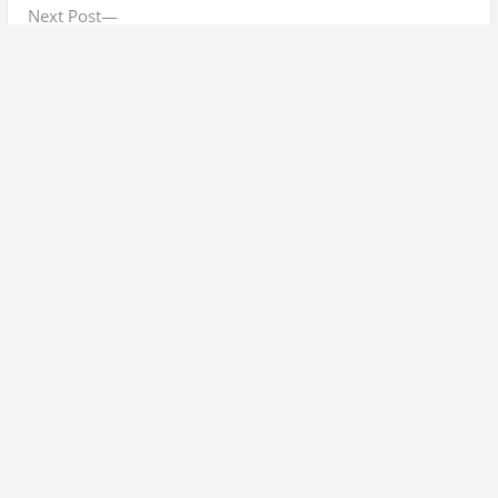
i
N
Next Post
g
o
e
Karaman Mobil Sohbet Odaları
e
u
x
s
t
z
p
p
i
o
o
Ara
n
s
s
Ara
t
t
m
:
:
e
s
Liste
i
Reels Izlenme Atma
Sayfa Listesi