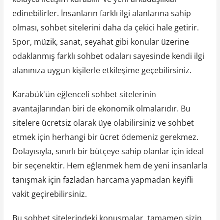
edinebilirler. İnsanların farklı ilgi alanlarına sahip
olması, sohbet sitelerini daha da çekici hale getirir.
Spor, müzik, sanat, seyahat gibi konular üzerine
odaklanmış farklı sohbet odaları sayesinde kendi ilgi
alanınıza uygun kişilerle etkileşime geçebilirsiniz.
Karabük'ün eğlenceli sohbet sitelerinin
avantajlarından biri de ekonomik olmalarıdır. Bu
sitelere ücretsiz olarak üye olabilirsiniz ve sohbet
etmek için herhangi bir ücret ödemeniz gerekmez.
Dolayısıyla, sınırlı bir bütçeye sahip olanlar için ideal
bir seçenektir. Hem eğlenmek hem de yeni insanlarla
tanışmak için fazladan harcama yapmadan keyifli
vakit geçirebilirsiniz.
Bu sohbet sitelerindeki konuşmalar, tamamen sizin