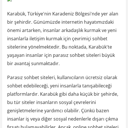
Karabük, Türkiye'nin Karadeniz Bölgesi'nde yer alan
bir şehirdir. Günümüzde internetin hayatımızdaki
önemi artarken, insanlar arkadaşlık kurmak ve yeni
insanlarla iletişim kurmak için çevrimiçi sohbet
sitelerine yönelmektedir. Bu noktada, Karabük'te
yaşayan insanlar için parasız sohbet siteleri büyük
bir avantaj sunmaktadır.
Parasız sohbet siteleri, kullanıcıların ücretsiz olarak
sohbet edebileceği, yeni insanlarla tanışabileceği
platformlardır. Karabük gibi daha küçük bir şehirde,
bu tür siteler insanların sosyal çevrelerini
genişletmelerine yardımcı olabilir. Çünkü bazen
insanlar iş veya diğer sosyal nedenlerle dışarı çıkma
fırsatı bulamayabilirler. Ancak, online sohbet siteleri