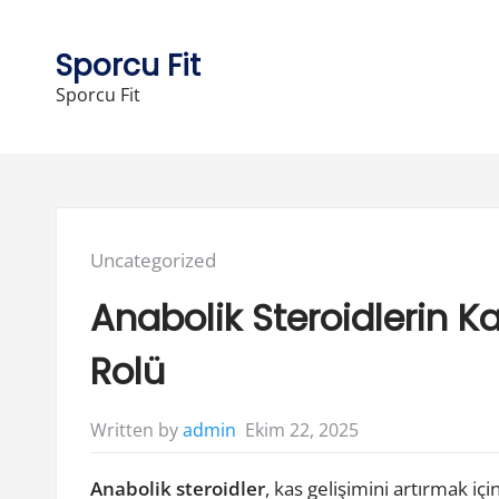
Skip
to
Sporcu Fit
content
Sporcu Fit
Posted
Uncategorized
in:
Anabolik Steroidlerin K
Rolü
Ekim 22, 2025
Written by
admin
Anabolik steroidler
, kas gelişimini artırmak i