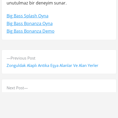
unutulmaz bir deneyim sunar.
Big Bass Splash Oyna
Big Bass Bonanza Oyna
Big Bass Bonanza Demo
Y
P
Previous Post
a
r
Zonguldak Alaplı Antika Eşya Alanlar Ve Alan Yerler
z
e
v
ı
i
N
Next Post
g
o
e
Baget Yüzüklerdeki Vintage İlhamlı Tasarımlar
e
u
x
s
t
z
p
p