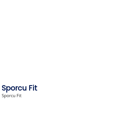
Skip
to
content
Sporcu Fit
Sporcu Fit