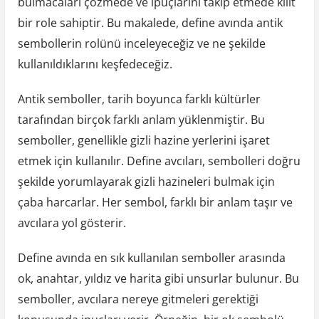
bulmacaları çözmede ve ipuçlarını takip etmede kilit
bir role sahiptir. Bu makalede, define avında antik
sembollerin rolünü inceleyeceğiz ve ne şekilde
kullanıldıklarını keşfedeceğiz.
Antik semboller, tarih boyunca farklı kültürler
tarafından birçok farklı anlam yüklenmiştir. Bu
semboller, genellikle gizli hazine yerlerini işaret
etmek için kullanılır. Define avcıları, sembolleri doğru
şekilde yorumlayarak gizli hazineleri bulmak için
çaba harcarlar. Her sembol, farklı bir anlam taşır ve
avcılara yol gösterir.
Define avında en sık kullanılan semboller arasında
ok, anahtar, yıldız ve harita gibi unsurlar bulunur. Bu
semboller, avcılara nereye gitmeleri gerektiği