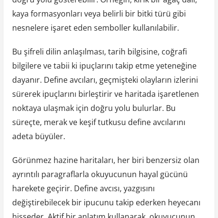
kaya formasyonları veya belirli bir bitki türü gibi
nesnelere işaret eden semboller kullanılabilir.
Bu şifreli dilin anlaşılması, tarih bilgisine, coğrafi
bilgilere ve tabii ki ipuçlarını takip etme yeteneğine
dayanır. Define avcıları, geçmişteki olayların izlerini
sürerek ipuçlarını birleştirir ve haritada işaretlenen
noktaya ulaşmak için doğru yolu bulurlar. Bu
süreçte, merak ve keşif tutkusu define avcılarını
adeta büyüler.
Görünmez hazine haritaları, her biri benzersiz olan
ayrıntılı paragraflarla okuyucunun hayal gücünü
harekete geçirir. Define avcısı, yazgısını
değiştirebilecek bir ipucunu takip ederken heyecanı
hisseder. Aktif bir anlatım kullanarak, okuyucunun