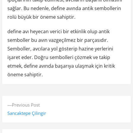
sağlar. Bu nedenle, define avında antik sembollerin
rolü büyük bir öneme sahiptir.
define avı heyecan verici bir etkinlik olup antik
semboller bu avın vazgeçilmez bir parçasıdır.
Semboller, avcılara yol gösterip hazine yerlerini
işaret eder. Doğru sembolleri çözmek ve takip
etmek, define avında başarıya ulaşmak için kritik
öneme sahiptir.
Y
P
Previous Post
a
r
Sancaktepe Çilingir
z
e
v