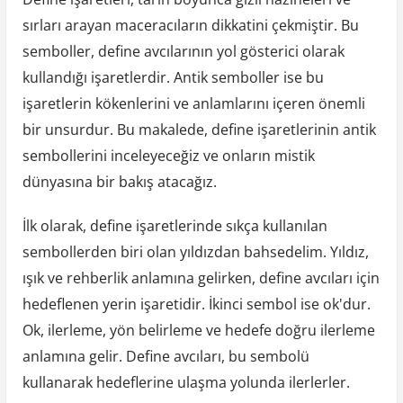
sırları arayan maceracıların dikkatini çekmiştir. Bu
semboller, define avcılarının yol gösterici olarak
kullandığı işaretlerdir. Antik semboller ise bu
işaretlerin kökenlerini ve anlamlarını içeren önemli
bir unsurdur. Bu makalede, define işaretlerinin antik
sembollerini inceleyeceğiz ve onların mistik
dünyasına bir bakış atacağız.
İlk olarak, define işaretlerinde sıkça kullanılan
sembollerden biri olan yıldızdan bahsedelim. Yıldız,
ışık ve rehberlik anlamına gelirken, define avcıları için
hedeflenen yerin işaretidir. İkinci sembol ise ok'dur.
Ok, ilerleme, yön belirleme ve hedefe doğru ilerleme
anlamına gelir. Define avcıları, bu sembolü
kullanarak hedeflerine ulaşma yolunda ilerlerler.