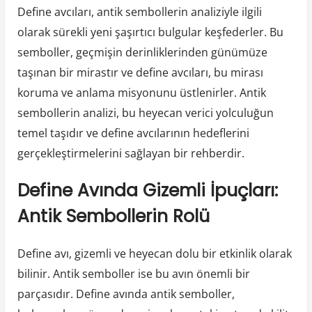
Define avcıları, antik sembollerin analiziyle ilgili
olarak sürekli yeni şaşırtıcı bulgular keşfederler. Bu
semboller, geçmişin derinliklerinden günümüze
taşınan bir mirastır ve define avcıları, bu mirası
koruma ve anlama misyonunu üstlenirler. Antik
sembollerin analizi, bu heyecan verici yolculuğun
temel taşıdır ve define avcılarının hedeflerini
gerçekleştirmelerini sağlayan bir rehberdir.
Define Avında Gizemli İpuçları:
Antik Sembollerin Rolü
Define avı, gizemli ve heyecan dolu bir etkinlik olarak
bilinir. Antik semboller ise bu avın önemli bir
parçasıdır. Define avında antik semboller,