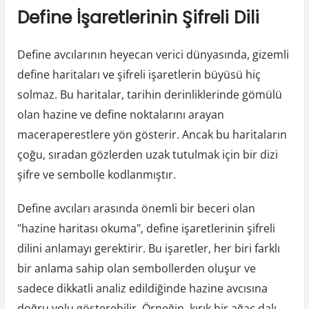
Define İşaretlerinin Şifreli Dili
Define avcılarının heyecan verici dünyasında, gizemli
define haritaları ve şifreli işaretlerin büyüsü hiç
solmaz. Bu haritalar, tarihin derinliklerinde gömülü
olan hazine ve define noktalarını arayan
maceraperestlere yön gösterir. Ancak bu haritaların
çoğu, sıradan gözlerden uzak tutulmak için bir dizi
şifre ve sembolle kodlanmıştır.
Define avcıları arasında önemli bir beceri olan
"hazine haritası okuma", define işaretlerinin şifreli
dilini anlamayı gerektirir. Bu işaretler, her biri farklı
bir anlama sahip olan sembollerden oluşur ve
sadece dikkatli analiz edildiğinde hazine avcısına
doğru yolu gösterebilir. Örneğin, kırık bir ağaç dalı,