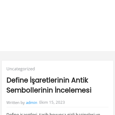
Posted
Uncategorized
in:
Define İşaretlerinin Antik
Sembollerinin İncelemesi
Ekim 15, 2023
Written by
admin
Define işaretleri, tarih boyunca gizli hazineleri ve