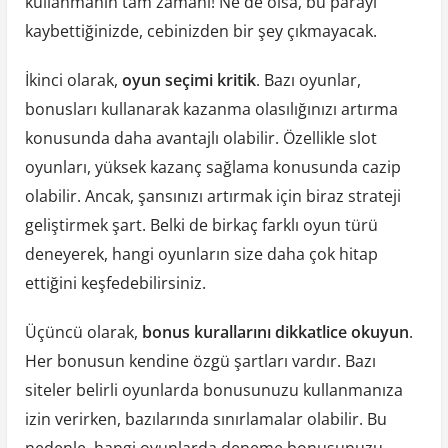
kullanmanın tam zamanı! Ne de olsa, bu parayı
kaybettiğinizde, cebinizden bir şey çıkmayacak.
İkinci olarak,
oyun seçimi kritik
. Bazı oyunlar,
bonusları kullanarak kazanma olasılığınızı artırma
konusunda daha avantajlı olabilir. Özellikle slot
oyunları, yüksek kazanç sağlama konusunda cazip
olabilir. Ancak, şansınızı artırmak için biraz strateji
geliştirmek şart. Belki de birkaç farklı oyun türü
deneyerek, hangi oyunların size daha çok hitap
ettiğini keşfedebilirsiniz.
Üçüncü olarak,
bonus kurallarını dikkatlice okuyun
.
Her bonusun kendine özgü şartları vardır. Bazı
siteler belirli oyunlarda bonusunuzu kullanmanıza
izin verirken, bazılarında sınırlamalar olabilir. Bu