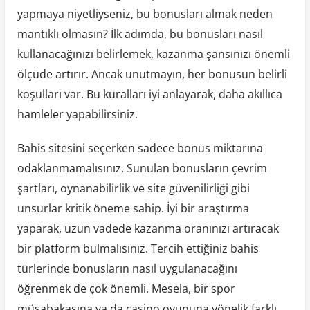
yapmaya niyetliyseniz, bu bonusları almak neden
mantıklı olmasın? İlk adımda, bu bonusları nasıl
kullanacağınızı belirlemek, kazanma şansınızı önemli
ölçüde artırır. Ancak unutmayın, her bonusun belirli
koşulları var. Bu kuralları iyi anlayarak, daha akıllıca
hamleler yapabilirsiniz.
Bahis sitesini seçerken sadece bonus miktarına
odaklanmamalısınız. Sunulan bonusların çevrim
şartları, oynanabilirlik ve site güvenilirliği gibi
unsurlar kritik öneme sahip. İyi bir araştırma
yaparak, uzun vadede kazanma oranınızı artıracak
bir platform bulmalısınız. Tercih ettiğiniz bahis
türlerinde bonusların nasıl uygulanacağını
öğrenmek de çok önemli. Mesela, bir spor
müsabakasına ya da casino oyununa yönelik farklı