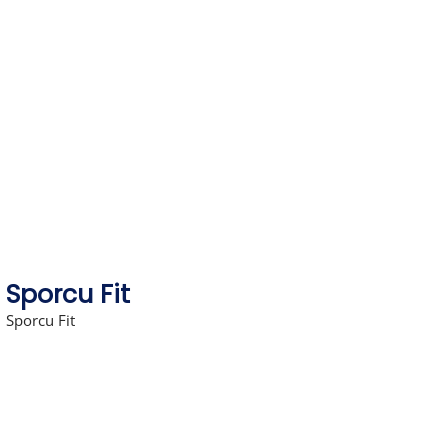
Skip
to
content
Sporcu Fit
Sporcu Fit