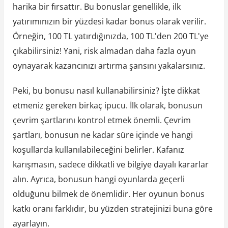
harika bir fırsattır. Bu bonuslar genellikle, ilk
yatırımınızın bir yüzdesi kadar bonus olarak verilir.
Örneğin, 100 TL yatırdığınızda, 100 TL'den 200 TL'ye
çıkabilirsiniz! Yani, risk almadan daha fazla oyun
oynayarak kazancınızı artırma şansını yakalarsınız.
Peki, bu bonusu nasıl kullanabilirsiniz? İşte dikkat
etmeniz gereken birkaç ipucu. İlk olarak, bonusun
çevrim şartlarını kontrol etmek önemli. Çevrim
şartları, bonusun ne kadar süre içinde ve hangi
koşullarda kullanılabileceğini belirler. Kafanız
karışmasın, sadece dikkatli ve bilgiye dayalı kararlar
alın. Ayrıca, bonusun hangi oyunlarda geçerli
olduğunu bilmek de önemlidir. Her oyunun bonus
katkı oranı farklıdır, bu yüzden stratejinizi buna göre
ayarlayın.