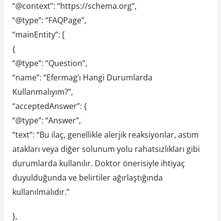
“@context”: “https://schema.org”,
“@type”: “FAQPage”,
“mainEntity”: [
{
“@type”: “Question”,
“name”: “Efermag’ı Hangi Durumlarda
Kullanmalıyım?”,
“acceptedAnswer”: {
“@type”: “Answer”,
“text”: “Bu ilaç, genellikle alerjik reaksiyonlar, astım
atakları veya diğer solunum yolu rahatsızlıkları gibi
durumlarda kullanılır. Doktor önerisiyle ihtiyaç
duyulduğunda ve belirtiler ağırlaştığında
kullanılmalıdır.”
},