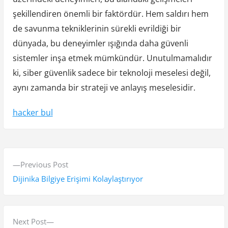
şekillendiren önemli bir faktördür. Hem saldırı hem
de savunma tekniklerinin sürekli evrildiği bir
dünyada, bu deneyimler ışığında daha güvenli
sistemler inşa etmek mümkündür. Unutulmamalıdır
ki, siber güvenlik sadece bir teknoloji meselesi değil,
aynı zamanda bir strateji ve anlayış meselesidir.
hacker bul
Y
P
Previous Post
a
r
Dijinika Bilgiye Erişimi Kolaylaştırıyor
z
e
v
ı
i
N
Next Post