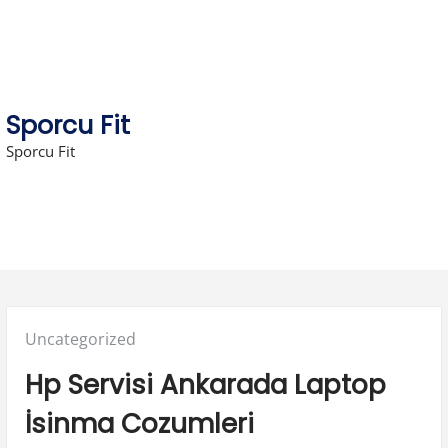
Skip
to
content
Sporcu Fit
Sporcu Fit
Posted
Uncategorized
in:
Hp Servisi Ankarada Laptop
İsinma Cozumleri