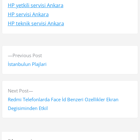
HP yetkili servisi Ankara
HP servisi Ankara
HP teknik servisi Ankara
Y
P
Previous Post
a
r
İstanbulun Plajlari
z
e
v
ı
i
N
Next Post
g
o
e
Redmi Telefonlarda Face İd Benzeri Ozellikler Ekran
e
u
x
Degisiminden Etkil
s
t
z
p
p
i
o
o