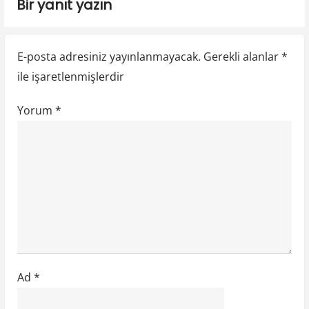
Bir yanıt yazın
n
s
s
t
t
m
:
:
e
E-posta adresiniz yayınlanmayacak.
Gerekli alanlar
*
ile işaretlenmişlerdir
s
i
Yorum
*
Ad
*