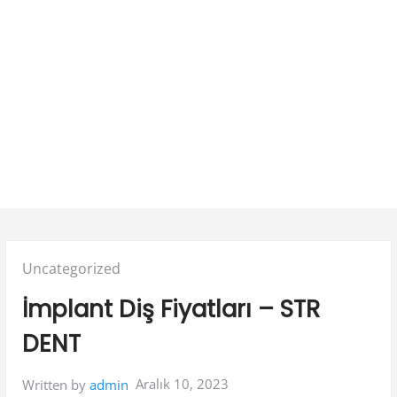
Posted
Uncategorized
in:
İmplant Diş Fiyatları – STR
DENT
Aralık 10, 2023
Written by
admin