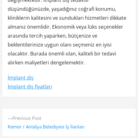
değişmektedir. İmplant diş tedavisi
düşündüğünüzde, yaşadığınız coğrafi konumu,
kliniklerin kalitesini ve sundukları hizmetleri dikkate
almanız önemlidir. Ekonomik veya lüks seçenekler
arasında tercih yaparken, bütçenize ve
beklentilerinize uygun olanı seçmeniz en iyisi
olacaktır. Burada önemli olan, kaliteli bir tedavi
alırken maliyetleri dengelemektir.
İmplant diş
İmplant diş fiyatları
Y
P
Previous Post
a
r
Kemer / Antalya Belediyesi İş İlanları
z
e