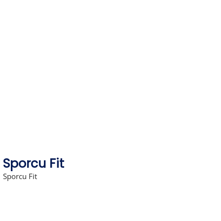
Skip
to
content
Sporcu Fit
Sporcu Fit