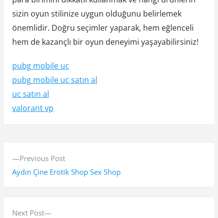
sizin oyun stilinize uygun olduğunu belirlemek
önemlidir. Doğru seçimler yaparak, hem eğlenceli
hem de kazançlı bir oyun deneyimi yaşayabilirsiniz!
pubg mobile uc
pubg mobile uc satın al
uc satın al
valorant vp
Y
P
Previous Post
a
r
Aydın Çine Erotik Shop Sex Shop
z
e
v
ı
i
N
Next Post