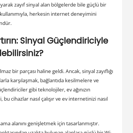
ayarak zayıf sinyal alan bölgelerde bile güçlü bir
 kullanımıyla, herkesin internet deneyimini
ümdür.
ırın: Sinyal Güçlendiriciyle
ebilirsiniz?
az bir parçası haline geldi. Ancak, sinyal zayıflığı
larla karşılaşmak, bağlantıda kesilmelere ve
lendiriciler gibi teknolojiler, ev ağınızın
bu cihazlar nasıl çalışır ve ev internetinizi nasıl
sama alanını genişletmek için tasarlanmıştır.
m noktasından uzakta bulunan alanlara güçlü bir Wi-