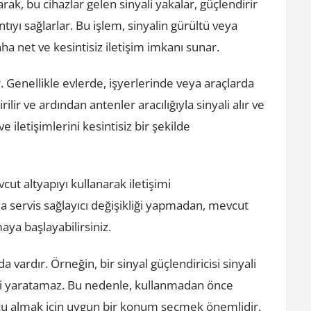
larak, bu cihazlar gelen sinyali yakalar, güçlendirir
tıyı sağlarlar. Bu işlem, sinyalin gürültü veya
a net ve kesintisiz iletişim imkanı sunar.
r. Genellikle evlerde, işyerlerinde veya araçlarda
ilir ve ardından antenler aracılığıyla sinyali alır ve
ve iletişimlerini kesintisiz bir şekilde
cut altyapıyı kullanarak iletişimi
ya servis sağlayıcı değişikliği yapmadan, mevcut
ya başlayabilirsiniz.
da vardır. Örneğin, bir sinyal güçlendiricisi sinyali
ali yaratamaz. Bu nedenle, kullanmadan önce
nucu almak için uygun bir konum seçmek önemlidir.