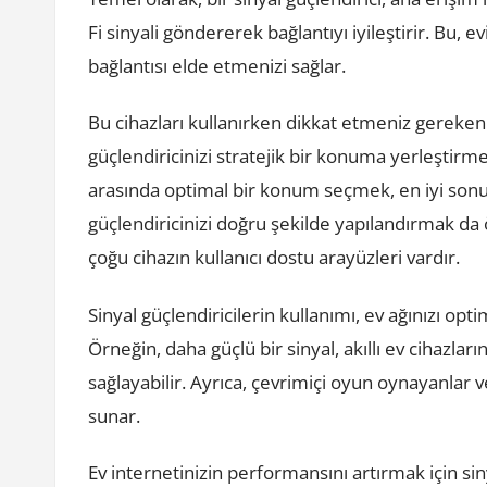
Fi sinyali göndererek bağlantıyı iyileştirir. Bu, e
bağlantısı elde etmenizi sağlar.
Bu cihazları kullanırken dikkat etmeniz gereken 
güçlendiricinizi stratejik bir konuma yerleştirm
arasında optimal bir konum seçmek, en iyi sonuçl
güçlendiricinizi doğru şekilde yapılandırmak da 
çoğu cihazın kullanıcı dostu arayüzleri vardır.
Sinyal güçlendiricilerin kullanımı, ev ağınızı opt
Örneğin, daha güçlü bir sinyal, akıllı ev cihazları
sağlayabilir. Ayrıca, çevrimiçi oyun oynayanlar 
sunar.
Ev internetinizin performansını artırmak için si