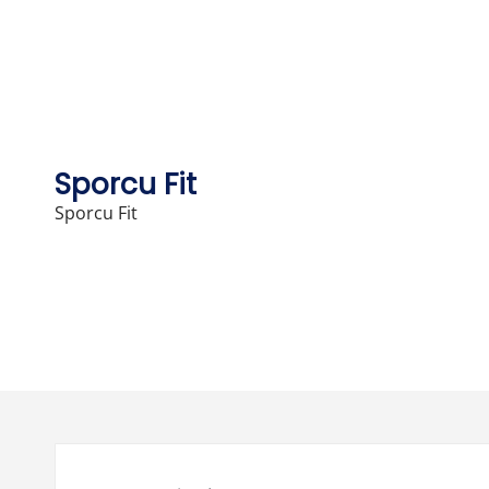
Skip
to
content
Sporcu Fit
Sporcu Fit