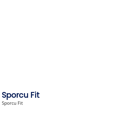
Skip
to
content
Sporcu Fit
Sporcu Fit