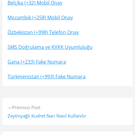
Belçika (+32) Mobil Onay
Mozambik (+258) Mobil Onay
Özbekistan (+998) Telefon Onay
SMS Doğrulama ve KVKK Uyumluluğu
Gana (+233) Fake Numara
Türkmenistan (+993) Fake Numara
Y
P
Previous Post
a
r
Zeytinyağlı Kudret Narı Nasıl Kullanılır
z
e
v