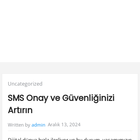
Posted
Uncategorized
in:
SMS Onay ve Güvenliğinizi
Artırın
Aralık 13, 2024
Written by
admin
Dijital dünya hızla ilerliyor ve bu durum, yaşamımızın