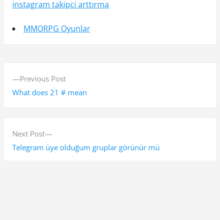
instagram takipci arttırma
MMORPG Oyunlar
Y
P
Previous Post
a
r
What does 21 # mean
z
e
v
ı
i
N
Next Post
g
o
e
Telegram üye olduğum gruplar görünür mü
e
u
x
s
t
z
p
p
i
o
o
Ara
n
s
s