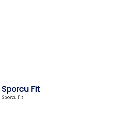
Skip
to
content
Sporcu Fit
Sporcu Fit