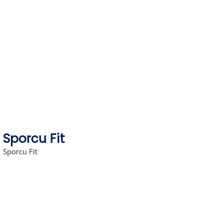
Skip
to
content
Sporcu Fit
Sporcu Fit