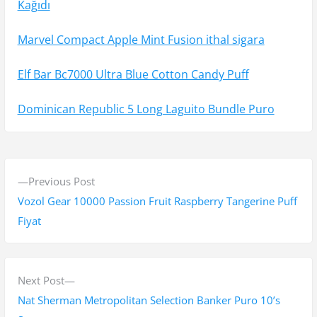
Kağıdı
Marvel Compact Apple Mint Fusion ithal sigara
Elf Bar Bc7000 Ultra Blue Cotton Candy Puff
Dominican Republic 5 Long Laguito Bundle Puro
Y
P
Previous Post
a
r
Vozol Gear 10000 Passion Fruit Raspberry Tangerine Puff
z
e
Fiyat
v
ı
i
g
o
N
Next Post
e
u
e
Nat Sherman Metropolitan Selection Banker Puro 10’s