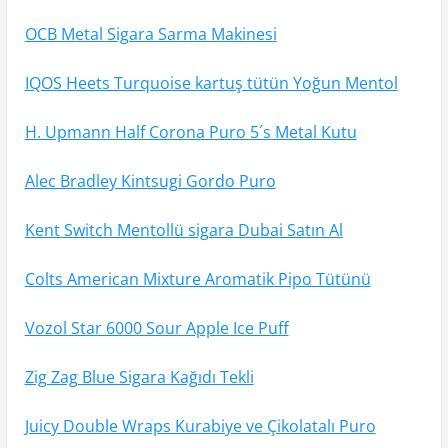
OCB Metal Sigara Sarma Makinesi
IQOS Heets Turquoise kartuş tütün Yoğun Mentol
H. Upmann Half Corona Puro 5´s Metal Kutu
Alec Bradley Kintsugi Gordo Puro
Kent Switch Mentollü sigara Dubai Satın Al
Colts American Mixture Aromatik Pipo Tütünü
Vozol Star 6000 Sour Apple Ice Puff
Zig Zag Blue Sigara Kağıdı Tekli
Juicy Double Wraps Kurabiye ve Çikolatalı Puro