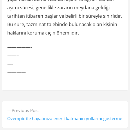
aşımı süresi, genellikle zararın meydana geldiği
tarihten itibaren başlar ve belirli bir süreyle sınırlıdır.
Bu süre, tazminat talebinde bulunacak olan kişinin
haklarını korumak için önemlidir.
—————-
——–
—-
————
————————
Y
P
Previous Post
a
r
Ozempic ile hayatınıza enerji katmanın yollarını gösterme
z
e