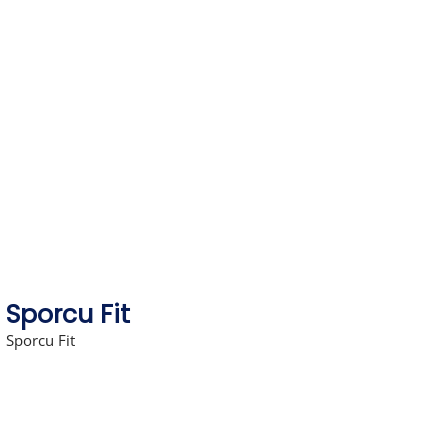
Skip
to
content
Sporcu Fit
Sporcu Fit