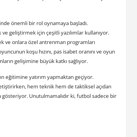
inde önemli bir rol oynamaya başladı.
 geliştirmek için çeşitli yazılımlar kullanıyor.
mek ve onlara özel antrenman programları
yuncunun koşu hızını, pas isabet oranını ve oyun
nların gelişimine büyük katkı sağlıyor.
rın eğitimine yatırım yapmaktan geçiyor.
 yetiştirirken, hem teknik hem de taktiksel açıdan
 gösteriyor. Unutulmamalıdır ki, futbol sadece bir