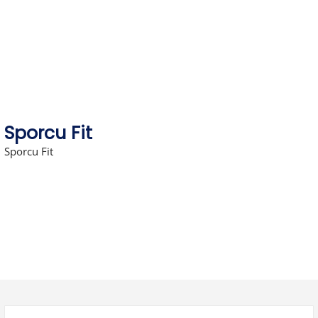
Skip
to
content
Sporcu Fit
Sporcu Fit