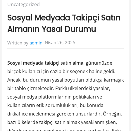
Posted
Uncategorized
in:
Sosyal Medyada Takipçi Satın
Almanın Yasal Durumu
Nisan 26, 2025
Written by
admin
Sosyal medyada takipçi satın alma
, günümüzde
birçok kullanıcı için cazip bir seçenek haline geldi.
Ancak, bu durumun yasal boyutları oldukça karmaşık
bir tablo çizmektedir. Farklı ülkelerdeki yasalar,
sosyal medya platformlarının politikaları ve
kullanıcıların etik sorumlulukları, bu konuda
dikkatlice incelenmesi gereken unsurlardır. Örneğin,
bazı ülkelerde takipçi satın almak yasaklanmışken,
diğerlerinde bu uygulama tamamen serbesttir. Peki,