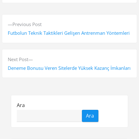
Y
P
Previous Post
a
r
Futbolun Teknik Taktikleri Gelişen Antrenman Yöntemleri
z
e
v
ı
i
N
Next Post
g
o
e
Deneme Bonusu Veren Sitelerde Yüksek Kazanç İmkanları
e
u
x
s
t
z
p
p
i
o
o
Ara
n
s
s
Ara
t
t
m
:
:
e