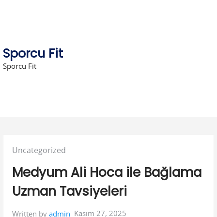
Skip
to
content
Sporcu Fit
Sporcu Fit
Posted
Uncategorized
in:
Medyum Ali Hoca ile Bağlama
Uzman Tavsiyeleri
Kasım 27, 2025
Written by
admin