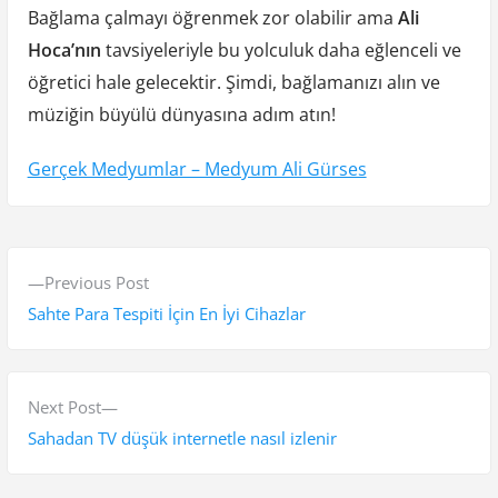
Bağlama çalmayı öğrenmek zor olabilir ama
Ali
Hoca’nın
tavsiyeleriyle bu yolculuk daha eğlenceli ve
öğretici hale gelecektir. Şimdi, bağlamanızı alın ve
müziğin büyülü dünyasına adım atın!
Gerçek Medyumlar – Medyum Ali Gürses
Y
P
Previous Post
a
r
Sahte Para Tespiti İçin En İyi Cihazlar
z
e
v
ı
i
N
Next Post
g
o
e
Sahadan TV düşük internetle nasıl izlenir
e
u
x