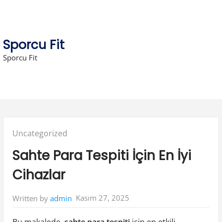
Skip
to
content
Sporcu Fit
Sporcu Fit
Posted
Uncategorized
in:
Sahte Para Tespiti İçin En İyi
Cihazlar
Kasım 27, 2025
Written by
admin