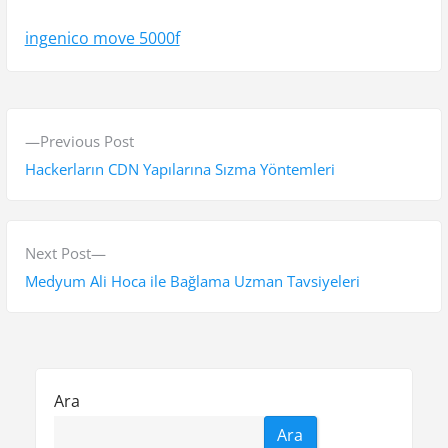
ingenico move 5000f
Y
P
Previous Post
a
r
Hackerların CDN Yapılarına Sızma Yöntemleri
z
e
v
ı
i
N
Next Post
g
o
e
Medyum Ali Hoca ile Bağlama Uzman Tavsiyeleri
e
u
x
s
t
z
p
p
i
o
o
Ara
n
s
s
Ara
t
t