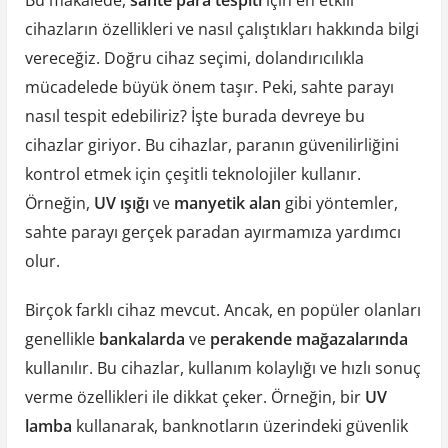
Bu makalede,
sahte para tespiti
için en etkili
cihazların özellikleri ve nasıl çalıştıkları hakkında bilgi
vereceğiz. Doğru cihaz seçimi, dolandırıcılıkla
mücadelede büyük önem taşır. Peki, sahte parayı
nasıl tespit edebiliriz? İşte burada devreye bu
cihazlar giriyor. Bu cihazlar, paranın güvenilirliğini
kontrol etmek için çeşitli teknolojiler kullanır.
Örneğin,
UV ışığı
ve
manyetik alan
gibi yöntemler,
sahte parayı gerçek paradan ayırmamıza yardımcı
olur.
Birçok farklı cihaz mevcut. Ancak, en popüler olanları
genellikle
bankalarda
ve
perakende mağazalarında
kullanılır. Bu cihazlar, kullanım kolaylığı ve hızlı sonuç
verme özellikleri ile dikkat çeker. Örneğin, bir
UV
lamba
kullanarak, banknotların üzerindeki güvenlik